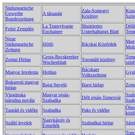
Südungarische
Zala-Somogyi
Kras
Gewerbe
A társaság
Közlöny
Ször
Bundeszeitung
La Transylvanie
Illustriertes
Déli
Felsö Zemplén
Enchainee
Unterhaltungs Blatt
Teme
Neue
Mag
Südungarische
Hétfö
Bácskai Közérdek
Moln
Zeitung
Gross-Becskereker
Teme
Zentai Hirlap
Torontáli közlöny
Wochenblatt
szín
Bácskaer
Magyar Irredenta
Hetilap
Gyul
Volkszeitung
Bukaresti magyar
Bajai figyelö
Barsi hirlap
Zent
hirlap
Vingánska
Magyar ujság-
Szab
Déli ujság-Temesvár
nárudna nuvála
Szabadka
Szab
Óbec
Tasnád és vidéke
Szabadka
Paks és vidéke
közl
Nagykároly és
Szálló levelek
Szabadkai hirlap
Sárré
Érmellék
Topo