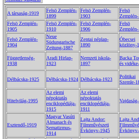
Felsö Zemplén-
Felsö Zemplén-
Felsö
A társaság-1919
1899
1903
Zemplén-
Felsö Zemplén-
Felsö Zemplén-
Felsö Zemplén-
Felsö
1905
1910
1906
Zemplén-
Neue
Felsö Zemplén-
Zentai néplap-
Óbecsei
Südungarische
1904
1890
közlöny-
Zeitung-1887
Függetlenség-
Aradi Hirlap-
Nemzeti iskola-
Backa To
1938
1923
1897
és vidéke
Politikai
Délbácska-1925
Délbácska-1924
Délbácska-1923
Szemle-1
Az elemi
Az elemi
népoktatás
népoktatás
Hitelvilág-1995
Vajdaság
enciklopédiája-
enciklopédiája-
1915
1911
Magyar Vasúti
Lajta Andor:
Lajta And
Almanach és
Esztendő-1919
Filmművészeti
Filmművé
Sematizmus-
Évkönyv-1945
Évkönyv
1914