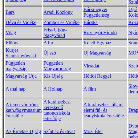
Szín
Bácsmegyei
Ujsá
Bars
Aradi Közlöny
Függetlenség
Kolo
Déva és Vidéke
Zombor és Vidéke
Bácska
Közé
Friss Ujság-
Világ
Rozsnyói Híradó
Nyír
Nagyvárad
Előörs
A hír
Keleti Egyház
Sonn
Kurjer
Új szó
Uj Magyarság
MO
Stanisławówski
Független
Független
Virradat
Szab
magyarság
Magyarország
Magyarság Utja
Kis Ujság
Hétfői Reggel
Hétf
Slov
A mai nap
A Holnap
A film
denn
A karánsebesi
A temesvári róm.
A karánsebesi állami
kereskedő
kath.fögymnasium
elemi fiú- és
Drap
tanoncziskola
értesítöje
leányiskola értesítője
értesítője
Dvor
Az Érdekes Ujság
Színház és divat
Mozi Élet
Magy
hely