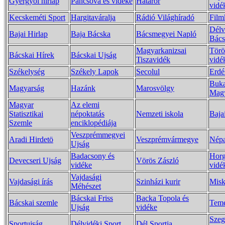
Gyergyói hirlap
Pancsova és vidéke
Határör
vidé
Kecskeméti Sport
Hargitaváralja
Rádió Világhíradó
Film
Délv
Bajai Hirlap
Baja Bácska
Bácsmegyei Napló
Bács
Magyarkanizsai
Törö
Bácskai Hírek
Bácskai Ujság
Tiszavidék
vidé
Székelység
Székely Lapok
Secolul
Erdé
Buka
Magyarság
Hazánk
Marosvölgy
Magy
Magyar
Az elemi
Statisztikai
népoktatás
Nemzeti iskola
Baja
Szemle
enciklopédiája
Veszprémmegyei
Aradi Hirdetö
Veszprémvármegye
Népa
Ujság
Badacsony és
Horg
Devecseri Ujság
Vörös Zászló
vidéke
vidé
Vajdasági
Vajdasági írás
Szinházi kurir
Misk
Méhészet
Bácskai Friss
Backa Topola és
Bácskai szemle
Teme
Ujság
vidéke
Szeg
Sportujság
Délvidéki Sport
Dél Sportja