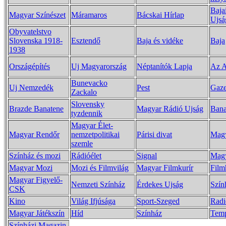
Bajai
Magyar Színészet
Máramaros
Bácskai Hírlap
Ujsá
Obyvatelstvo
Slovenska 1918-
Esztendő
Baja és vidéke
Baja
1938
Országépítés
Uj Magyarország
Néptanítók Lapja
Az 
Bunevacko
Uj Nemzedék
Pest
Gazet
Zackalo
Slovensky
Brazde Banatene
Magyar Rádió Ujság
Bana
tyzdennik
Magyar Élet-
Magyar Rendőr
nemzetpolitikai
Párisi divat
Magy
szemle
Színház és mozi
Rádióélet
Signal
Magy
Magyar Mozi
Mozi és Filmvilág
Magyar Filmkurír
Film
Magyar Figyelő-
Nemzeti Színház
Érdekes Ujság
Szín
CSK
Kino
Világ Ifjúsága
Sport-Szeged
Radi
Magyar Játékszín
Híd
Színház
Tem
Színházi Magazin