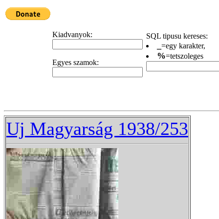
Kiadvanyok:
SQL tipusu kereses:
_
=egy karakter,
%
=tetszoleges
Egyes szamok:
Uj Magyarság 1938/253