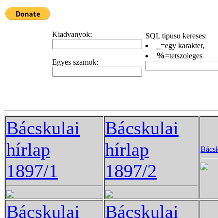
Kiadvanyok:
SQL tipusu kereses:
_
=egy karakter,
%
=tetszoleges
Egyes szamok:
Bácskulai
Bácskulai
hírlap
hírlap
Bácsk
1897/1
1897/2
Bácskulai
Bácskulai