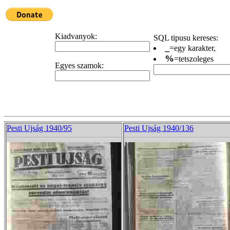
Kiadvanyok:
SQL tipusu kereses:
_
=egy karakter,
%
=tetszoleges
Egyes szamok:
Pesti Ujság 1940/95
Pesti Ujság 1940/136