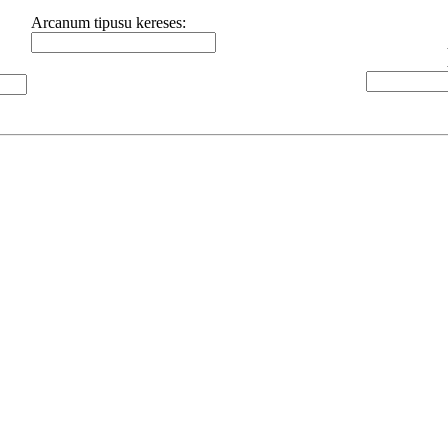
Arcanum tipusu kereses: