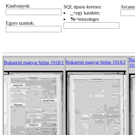
Kiadvanyok:
SQL tipusu kereses:
Arcanum
_
=egy karakter,
%
=tetszoleges
Egyes szamok:
Buk
Bukaresti magyar hirlap 1918/2
Bukaresti magyar hirlap 1918/1
19