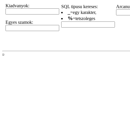
Kiadvanyok:
SQL tipusu kereses:
Arcanum
_
=egy karakter,
%
=tetszoleges
Egyes szamok: