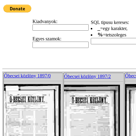
Kiadvanyok:
SQL tipusu kereses:
_
=egy karakter,
%
=tetszoleges
Egyes szamok:
Óbecsei közlöny 1897/0
Óbecs
Óbecsei közlöny 1897/2