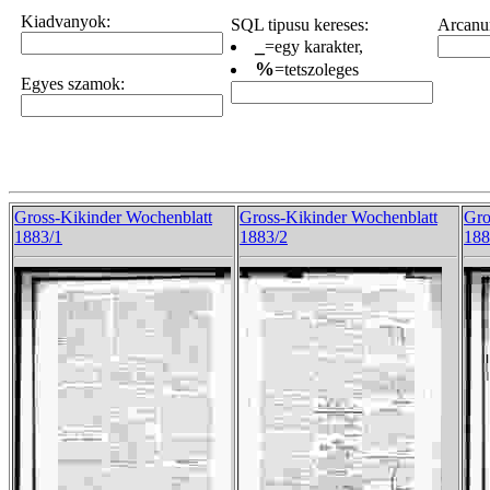
Kiadvanyok:
SQL tipusu kereses:
Arcanum
_
=egy karakter,
%
=tetszoleges
Egyes szamok:
Gross-Kikinder Wochenblatt
Gross-Kikinder Wochenblatt
Gro
1883/1
1883/2
188