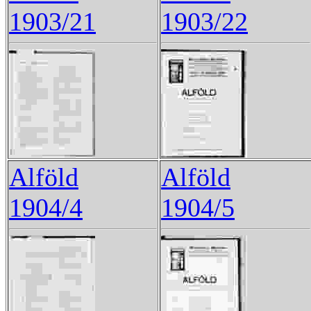
1903/21
1903/22
Alföld
Alföld
1904/4
1904/5