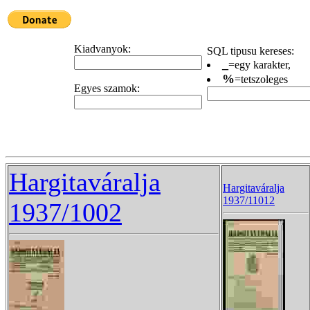
Kiadvanyok:
SQL tipusu kereses:
_
=egy karakter,
%
=tetszoleges
Egyes szamok:
Hargitaváralja
Hargitaváralja
1937/11012
1937/1002