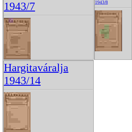
1943/8
1943/7
Hargitaváralja
1943/14