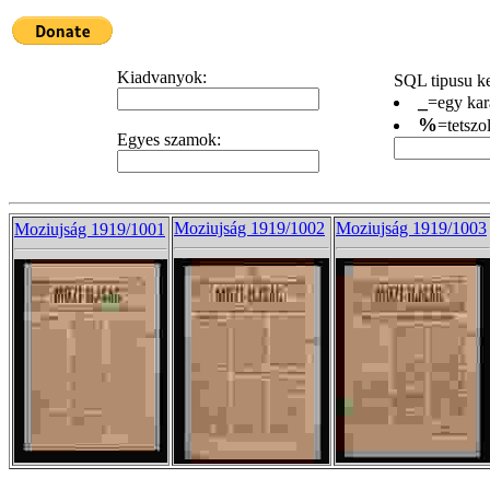
Kiadvanyok:
SQL tipusu ke
_
=egy kar
%
=tetszo
Egyes szamok:
Moziujság 1919/1002
Moziujság 1919/1003
Moziujság 1919/1001