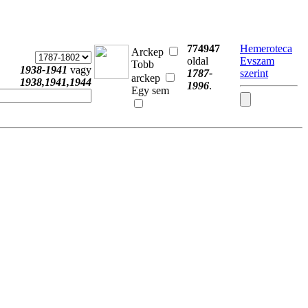
774947
Hemeroteca
Arckep
oldal
Evszam
Tobb
1938-1941
vagy
1787-
szerint
arckep
1938,1941,1944
1996
.
Egy sem