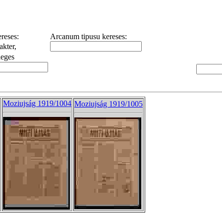
reses:
Arcanum tipusu kereses:
akter,
leges
Moziujság 1919/1004
Moziujság 1919/1005