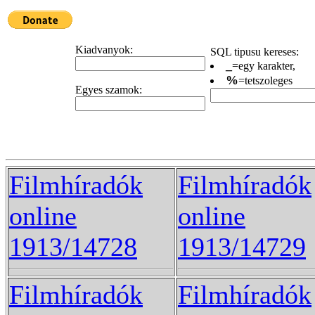
Kiadvanyok:
SQL tipusu kereses:
_
=egy karakter,
%
=tetszoleges
Egyes szamok:
Filmhíradók
Filmhíradók
online
online
1913/14728
1913/14729
Filmhíradók
Filmhíradók