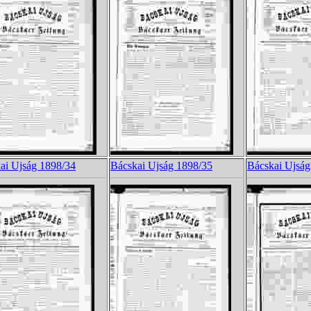
ai Ujság 1898/34
Bácskai Ujság 1898/35
Bácskai Ujság