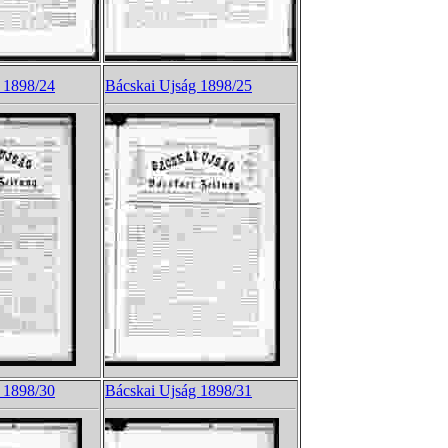
 1898/24
Bácskai Ujság 1898/25
 1898/30
Bácskai Ujság 1898/31