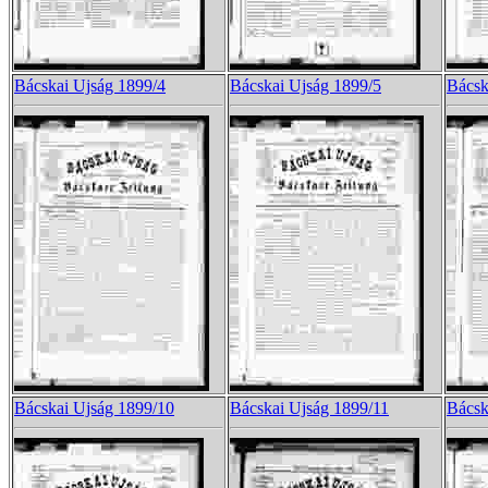
Bácskai Ujság 1899/4
Bácskai Ujság 1899/5
Bácsk
Bácskai Ujság 1899/10
Bácskai Ujság 1899/11
Bácsk