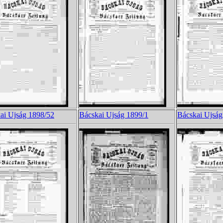
ai Ujság 1898/52
Bácskai Ujság 1899/1
Bácskai Ujság