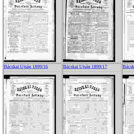
Bácskai Ujság 1899/16
Bácskai Ujság 1899/17
Bácsk