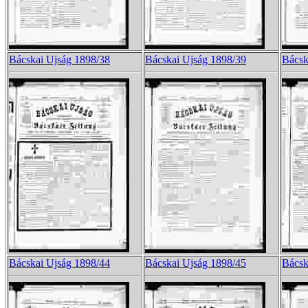
Bácskai Ujság 1898/38
Bácskai Ujság 1898/39
Bácsk
Bácskai Ujság 1898/44
Bácskai Ujság 1898/45
Bácsk