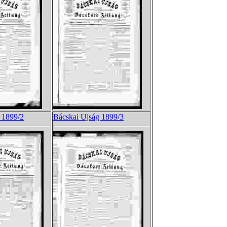
 1899/2
Bácskai Ujság 1899/3