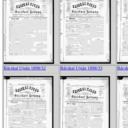
Bácskai Ujság 1898/32
Bácskai Ujság 1898/33
Bácsk