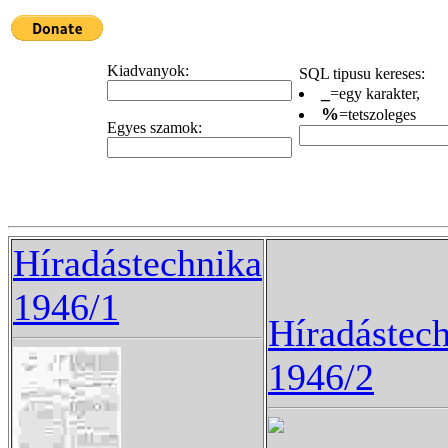
Kiadvanyok:
SQL tipusu kereses:
_
=egy karakter,
%
=tetszoleges
Egyes szamok:
Híradástechnika
1946/1
Híradástec
1946/2