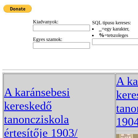
Kiadvanyok:
SQL tipusu kereses:
_
=egy karakter,
%
=tetszoleges
Egyes szamok:
A ka
A karánsebesi
kere
kereskedő
tano
tanoncziskola
1904
értesítője 1903/