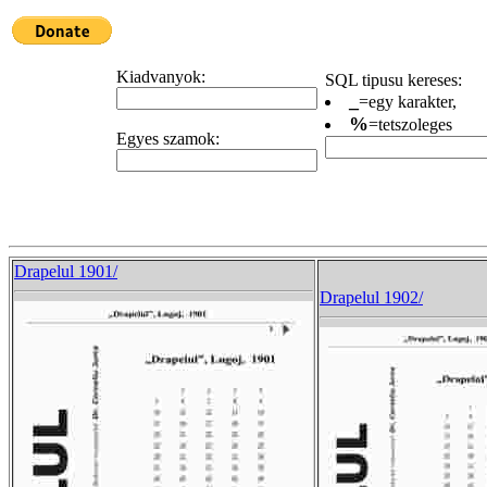
Kiadvanyok:
SQL tipusu kereses:
_
=egy karakter,
%
=tetszoleges
Egyes szamok:
Drapelul 1901/
Drapelul 1902/