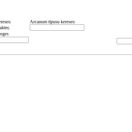
reses:
Arcanum tipusu kereses:
akter,
leges