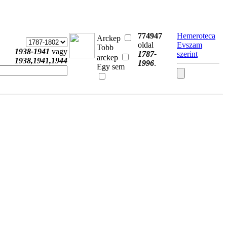
774947
Hemeroteca
Arckep
oldal
Evszam
Tobb
1938-1941
vagy
1787-
szerint
arckep
1938,1941,1944
1996
.
Egy sem