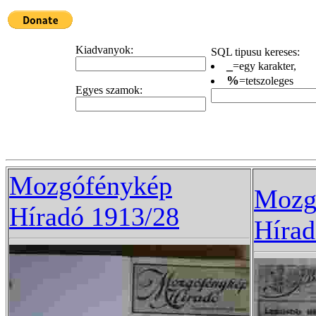
Kiadvanyok:
SQL tipusu kereses:
_
=egy karakter,
%
=tetszoleges
Egyes szamok:
Mozgófénykép
Mozg
Híradó 1913/28
Hírad