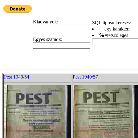
Kiadvanyok:
SQL tipusu kereses:
_
=egy karakter,
%
=tetszoleges
Egyes szamok:
Pest 1940/54
Pest 1940/57