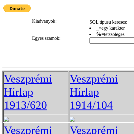
Kiadvanyok:
SQL tipusu kereses:
_
=egy karakter,
%
=tetszoleges
Egyes szamok:
Veszprémi
Veszprémi
Hírlap
Hírlap
1913/620
1914/104
Veszprémi
Veszprémi