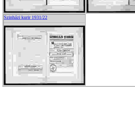
Szinházi kurir 1931/22