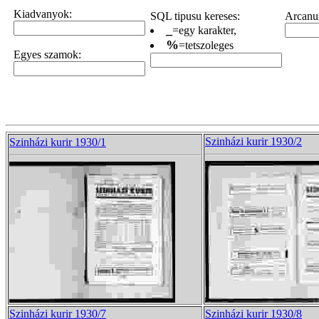
Kiadvanyok:
SQL tipusu kereses:
Arcanum
_
=egy karakter,
%
=tetszoleges
Egyes szamok:
Szinházi kurir 1930/2
Szinházi kurir 1930/1
Szinházi kurir 1930/7
Szinházi kurir 1930/8