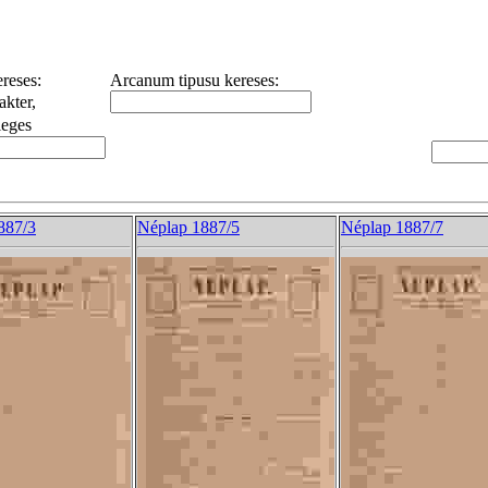
reses:
Arcanum tipusu kereses:
akter,
leges
887/3
Néplap 1887/5
Néplap 1887/7