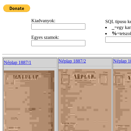
Kiadvanyok:
SQL tipusu ke
_
=egy kar
%
=tetszo
Egyes szamok:
Néplap 1887/2
Néplap 1
Néplap 1887/1