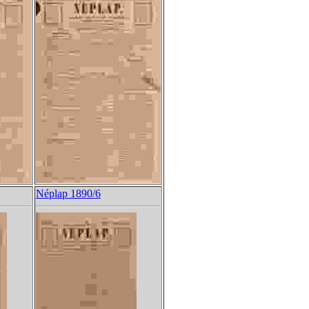
Néplap 1890/6