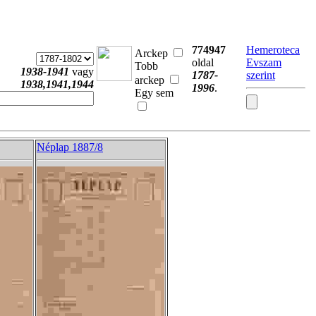
774947
Hemeroteca
Arckep
oldal
Evszam
Tobb
1938-1941
vagy
1787-
szerint
arckep
1938,1941,1944
1996
.
Egy sem
Néplap 1887/8