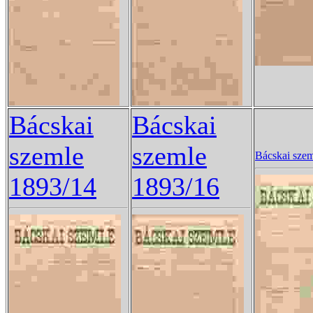
Bácskai
Bácskai
szemle
szemle
Bácskai sze
1893/14
1893/16