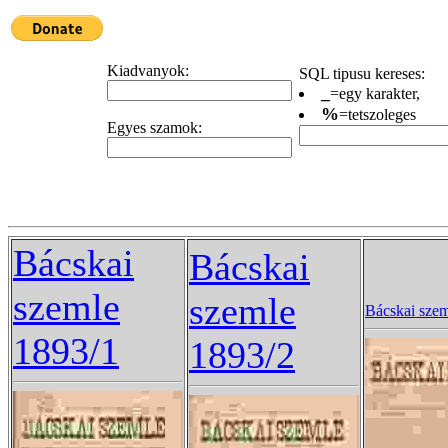
Kiadvanyok:
SQL tipusu kereses:
_
=egy karakter,
%
=tetszoleges
Egyes szamok:
Bácskai
Bácskai
szemle
szemle
Bácskai szem
1893/1
1893/2