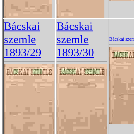
Bácskai
Bácskai
szemle
szemle
Bácskai sze
1893/29
1893/30