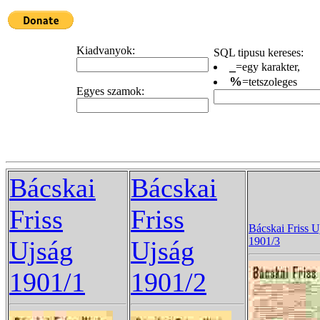
Kiadvanyok:
SQL tipusu kereses:
_
=egy karakter,
%
=tetszoleges
Egyes szamok:
Bácskai
Bácskai
Friss
Friss
Bácskai Friss U
1901/3
Ujság
Ujság
1901/1
1901/2