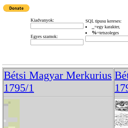
Kiadvanyok:
SQL tipusu kereses:
_
=egy karakter,
%
=tetszoleges
Egyes szamok:
Bétsi Magyar Merkurius
Bé
1795/1
17