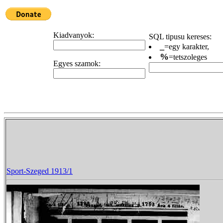
Kiadvanyok:
SQL tipusu kereses:
_
=egy karakter,
%
=tetszoleges
Egyes szamok:
Sport-Szeged 1913/1