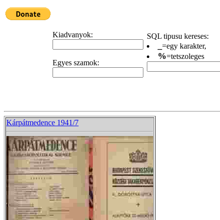
Kiadvanyok:
SQL tipusu kereses:
_
=egy karakter,
%
=tetszoleges
Egyes szamok:
Kárpátmedence 1941/7