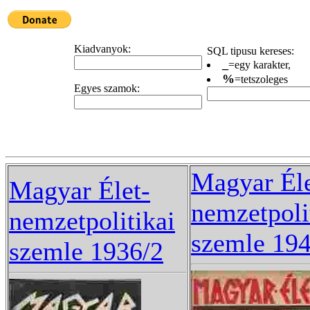
Kiadvanyok:
SQL tipusu kereses:
_
=egy karakter,
%
=tetszoleges
Egyes szamok:
Magyar Éle
Magyar Élet-
nemzetpoli
nemzetpolitikai
szemle 19
szemle 1936/2