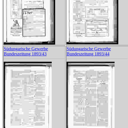
Südungarische Gewerbe
Südungarische Gewerbe
Bundeszeitung 1893/43
Bundeszeitung 1893/44