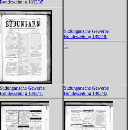
Bundeszeitung 1893/35
Südungarische Gewerbe
Bundeszeitung 1893/36
Südungarische Gewerbe
Südungarische Gewerbe
Bundeszeitung 1893/41
Bundeszeitung 1893/42