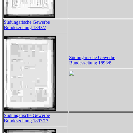
Südungarische Gewerbe
Bundeszeitung 1893/7
Südungarische Gewerbe
Bundeszeitung 1893/8
Südungarische Gewerbe
Bundeszeitung 1893/13