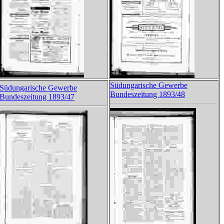
Südungarische Gewerbe
Südungarische Gewerbe
Bundeszeitung 1893/48
Bundeszeitung 1893/47