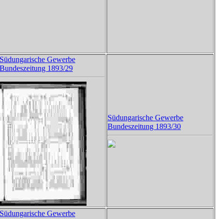
Südungarische Gewerbe
Bundeszeitung 1893/29
Südungarische Gewerbe
Bundeszeitung 1893/30
Südungarische Gewerbe