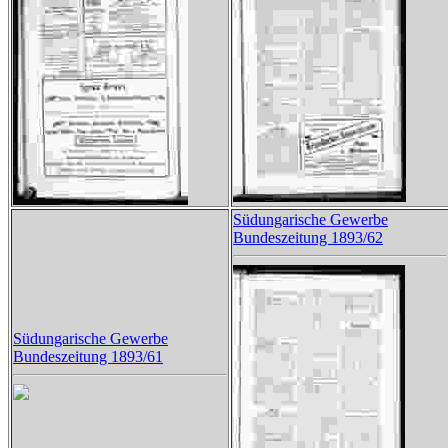
Südungarische Gewerbe
Bundeszeitung 1893/62
Südungarische Gewerbe
Bundeszeitung 1893/61