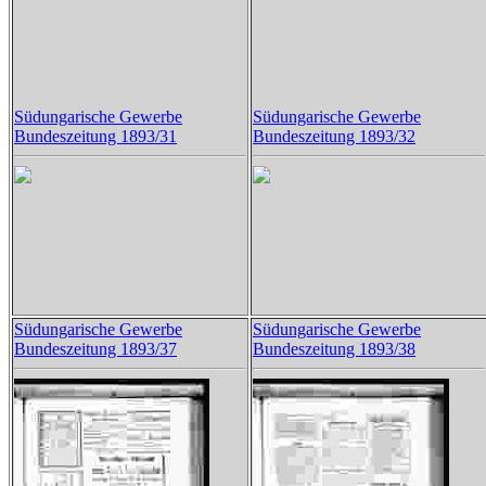
Südungarische Gewerbe
Südungarische Gewerbe
Bundeszeitung 1893/31
Bundeszeitung 1893/32
Südungarische Gewerbe
Südungarische Gewerbe
Bundeszeitung 1893/37
Bundeszeitung 1893/38