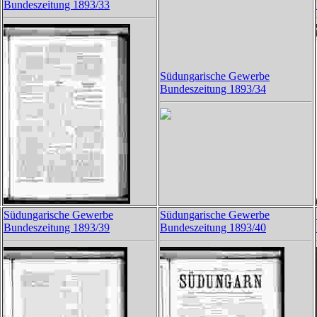
Bundeszeitung 1893/33
Südungarische Gewerbe
Bundeszeitung 1893/34
Südungarische Gewerbe
Südungarische Gewerbe
Bundeszeitung 1893/39
Bundeszeitung 1893/40