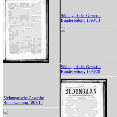
Südungarische Gewerbe
Bundeszeitung 1893/14
Südungarische Gewerbe
Bundeszeitung 1893/20
Südungarische Gewerbe
Bundeszeitung 1893/19