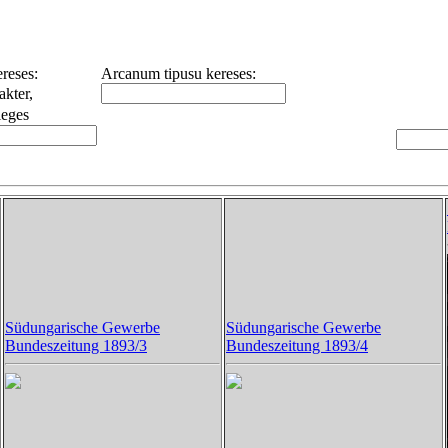
reses:
Arcanum tipusu kereses:
akter,
leges
Südungarische Gewerbe
Südungarische Gewerbe
Bundeszeitung 1893/3
Bundeszeitung 1893/4