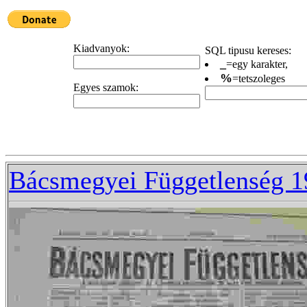
Kiadvanyok:
SQL tipusu kereses:
_
=egy karakter,
%
=tetszoleges
Egyes szamok:
Bácsmegyei Függetlenség 1