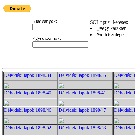
Kiadvanyok:
SQL tipusu kereses:
_
=egy karakter,
%
=tetszoleges
Egyes szamok:
Délvidéki lapok 1898/34
Délvidéki lapok 1898/35
Délvidéki 
Délvidéki lapok 1898/40
Délvidéki lapok 1898/41
Délvidéki 
Délvidéki lapok 1898/46
Délvidéki lapok 1898/47
Délvidéki 
Délvidéki lapok 1898/52
Délvidéki lapok 1898/53
Délvidéki 