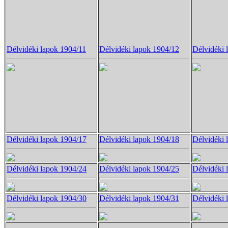
Délvidéki lapok 1904/11
Délvidéki lapok 1904/12
Délvidéki 
Délvidéki lapok 1904/17
Délvidéki lapok 1904/18
Délvidéki 
Délvidéki lapok 1904/24
Délvidéki lapok 1904/25
Délvidéki 
Délvidéki lapok 1904/30
Délvidéki lapok 1904/31
Délvidéki 