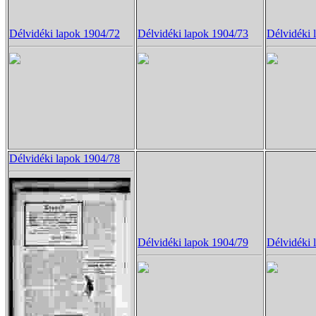
Délvidéki lapok 1904/72
Délvidéki lapok 1904/73
Délvidéki 
Délvidéki lapok 1904/78
Délvidéki lapok 1904/79
Délvidéki 