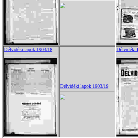
Délvidéki lapok 1903/18
Délvidéki 
Délvidéki lapok 1903/19