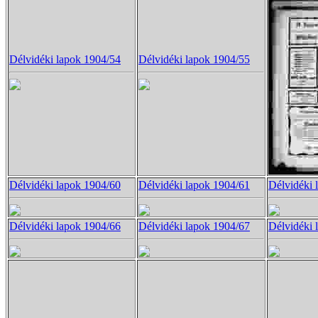
Délvidéki lapok 1904/54
Délvidéki lapok 1904/55
Délvidéki lapok 1904/60
Délvidéki lapok 1904/61
Délvidéki 
Délvidéki lapok 1904/66
Délvidéki lapok 1904/67
Délvidéki 