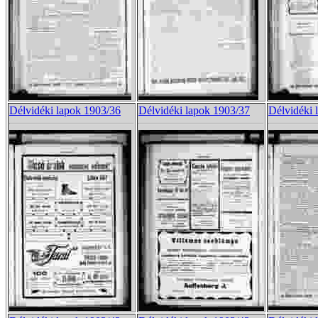
Délvidéki lapok 1903/36
Délvidéki lapok 1903/37
Délvidéki 