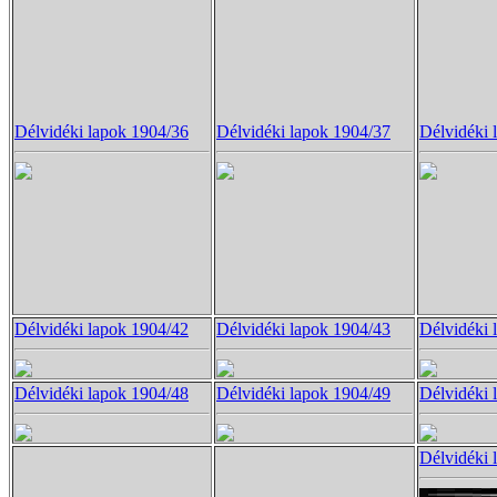
Délvidéki lapok 1904/36
Délvidéki lapok 1904/37
Délvidéki 
Délvidéki lapok 1904/42
Délvidéki lapok 1904/43
Délvidéki 
Délvidéki lapok 1904/48
Délvidéki lapok 1904/49
Délvidéki 
Délvidéki 