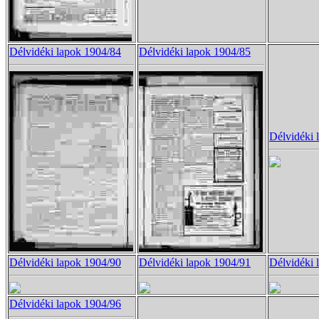
Délvidéki lapok 1904/84
Délvidéki lapok 1904/85
Délvidéki 
Délvidéki lapok 1904/90
Délvidéki lapok 1904/91
Délvidéki 
Délvidéki lapok 1904/96