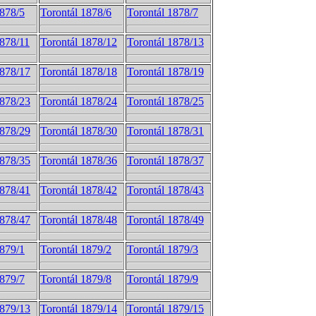
1878/5
Torontál 1878/6
Torontál 1878/7
1878/11
Torontál 1878/12
Torontál 1878/13
1878/17
Torontál 1878/18
Torontál 1878/19
1878/23
Torontál 1878/24
Torontál 1878/25
1878/29
Torontál 1878/30
Torontál 1878/31
1878/35
Torontál 1878/36
Torontál 1878/37
1878/41
Torontál 1878/42
Torontál 1878/43
1878/47
Torontál 1878/48
Torontál 1878/49
1879/1
Torontál 1879/2
Torontál 1879/3
1879/7
Torontál 1879/8
Torontál 1879/9
1879/13
Torontál 1879/14
Torontál 1879/15