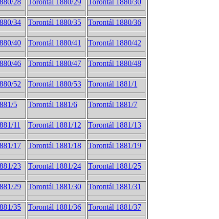
1880/28
Torontál 1880/29
Torontál 1880/30
1880/34
Torontál 1880/35
Torontál 1880/36
1880/40
Torontál 1880/41
Torontál 1880/42
1880/46
Torontál 1880/47
Torontál 1880/48
1880/52
Torontál 1880/53
Torontál 1881/1
1881/5
Torontál 1881/6
Torontál 1881/7
1881/11
Torontál 1881/12
Torontál 1881/13
1881/17
Torontál 1881/18
Torontál 1881/19
1881/23
Torontál 1881/24
Torontál 1881/25
1881/29
Torontál 1881/30
Torontál 1881/31
1881/35
Torontál 1881/36
Torontál 1881/37