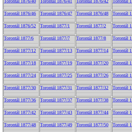
Torontál 1876/40
Torontál 1876/41
Torontál 1876/42
Torontál 
Torontál 1876/46
Torontál 1876/47
Torontál 1876/48
Torontál 
Torontál 1876/52
Torontál 1877/1
Torontál 1877/2
Torontál 
Torontál 1877/6
Torontál 1877/7
Torontál 1877/8
Torontál 
Torontál 1877/12
Torontál 1877/13
Torontál 1877/14
Torontál 
Torontál 1877/18
Torontál 1877/19
Torontál 1877/20
Torontál 
Torontál 1877/24
Torontál 1877/25
Torontál 1877/26
Torontál 
Torontál 1877/30
Torontál 1877/31
Torontál 1877/32
Torontál 
Torontál 1877/36
Torontál 1877/37
Torontál 1877/38
Torontál 
Torontál 1877/42
Torontál 1877/43
Torontál 1877/44
Torontál 
Torontál 1877/48
Torontál 1877/49
Torontál 1877/50
Torontál 