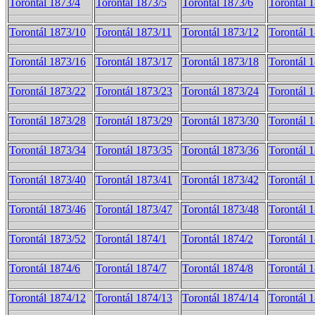
Torontál 1873/4
Torontál 1873/5
Torontál 1873/6
Torontál 
Torontál 1873/10
Torontál 1873/11
Torontál 1873/12
Torontál 
Torontál 1873/16
Torontál 1873/17
Torontál 1873/18
Torontál 
Torontál 1873/22
Torontál 1873/23
Torontál 1873/24
Torontál 
Torontál 1873/28
Torontál 1873/29
Torontál 1873/30
Torontál 
Torontál 1873/34
Torontál 1873/35
Torontál 1873/36
Torontál 
Torontál 1873/40
Torontál 1873/41
Torontál 1873/42
Torontál 
Torontál 1873/46
Torontál 1873/47
Torontál 1873/48
Torontál 
Torontál 1873/52
Torontál 1874/1
Torontál 1874/2
Torontál 
Torontál 1874/6
Torontál 1874/7
Torontál 1874/8
Torontál 
Torontál 1874/12
Torontál 1874/13
Torontál 1874/14
Torontál 