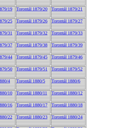
1879/19
Torontál 1879/20
Torontál 1879/21
1879/25
Torontál 1879/26
Torontál 1879/27
1879/31
Torontál 1879/32
Torontál 1879/33
1879/37
Torontál 1879/38
Torontál 1879/39
1879/44
Torontál 1879/45
Torontál 1879/46
1879/50
Torontál 1879/51
Torontál 1879/52
1880/4
Torontál 1880/5
Torontál 1880/6
1880/10
Torontál 1880/11
Torontál 1880/12
1880/16
Torontál 1880/17
Torontál 1880/18
1880/22
Torontál 1880/23
Torontál 1880/24