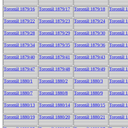
Torontál 1879/16
Torontál 1879/17
Torontál 1879/18
Torontál 
Torontál 1879/22
Torontál 1879/23
Torontál 1879/24
Torontál 
Torontál 1879/28
Torontál 1879/29
Torontál 1879/30
Torontál 
Torontál 1879/34
Torontál 1879/35
Torontál 1879/36
Torontál 
Torontál 1879/40
Torontál 1879/41
Torontál 1879/43
Torontál 
Torontál 1879/47
Torontál 1879/48
Torontál 1879/49
Torontál 
Torontál 1880/1
Torontál 1880/2
Torontál 1880/3
Torontál 
Torontál 1880/7
Torontál 1880/8
Torontál 1880/9
Torontál 
Torontál 1880/13
Torontál 1880/14
Torontál 1880/15
Torontál 
Torontál 1880/19
Torontál 1880/20
Torontál 1880/21
Torontál 