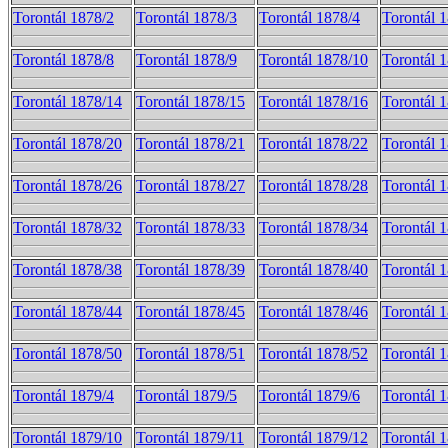
Torontál 1878/2
Torontál 1878/3
Torontál 1878/4
Torontál 
Torontál 1878/8
Torontál 1878/9
Torontál 1878/10
Torontál 
Torontál 1878/14
Torontál 1878/15
Torontál 1878/16
Torontál 
Torontál 1878/20
Torontál 1878/21
Torontál 1878/22
Torontál 
Torontál 1878/26
Torontál 1878/27
Torontál 1878/28
Torontál 
Torontál 1878/32
Torontál 1878/33
Torontál 1878/34
Torontál 
Torontál 1878/38
Torontál 1878/39
Torontál 1878/40
Torontál 
Torontál 1878/44
Torontál 1878/45
Torontál 1878/46
Torontál 
Torontál 1878/50
Torontál 1878/51
Torontál 1878/52
Torontál 
Torontál 1879/4
Torontál 1879/5
Torontál 1879/6
Torontál 
Torontál 1879/10
Torontál 1879/11
Torontál 1879/12
Torontál 