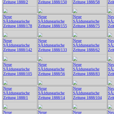
Zeitung 1888/2
Zeitung 1888/150
Zeitung 1888/58
Zei
Neue
Neue
Neue
Ne
SĂźdungarische
SĂźdungarische
SĂźdungarische
SĂź
Zeitung 1888/178
Zeitung 1888/155
Zeitung 1888/75
Zei
Neue
Neue
Neue
Ne
SĂźdungarische
SĂźdungarische
SĂźdungarische
SĂź
Zeitung 1888/142
Zeitung 1888/133
Zeitung 1888/62
Zei
Neue
Neue
Neue
Ne
SĂźdungarische
SĂźdungarische
SĂźdungarische
SĂź
Zeitung 1888/105
Zeitung 1888/56
Zeitung 1888/83
Zei
Neue
Neue
Neue
Ne
SĂźdungarische
SĂźdungarische
SĂźdungarische
SĂź
Zeitung 1888/1
Zeitung 1888/14
Zeitung 1888/104
Zei
Neue
Neue
Neue
Ne