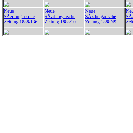
Neue
Neue
Neue
Ne
SĂźdungarische
SĂźdungarische
SĂźdungarische
SĂź
Zeitung 1888/136
Zeitung 1888/10
Zeitung 1888/49
Zei