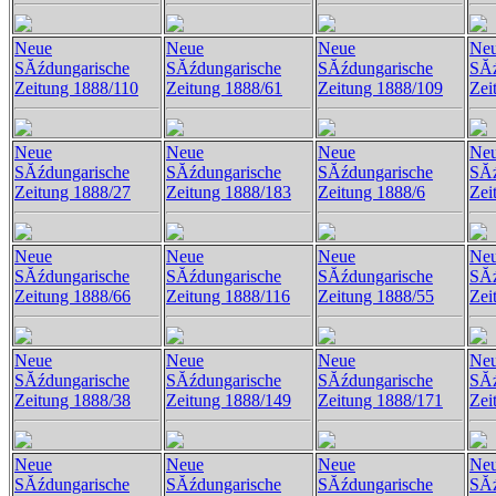
Neue
Neue
Neue
Ne
SĂźdungarische
SĂźdungarische
SĂźdungarische
SĂź
Zeitung 1888/110
Zeitung 1888/61
Zeitung 1888/109
Zei
Neue
Neue
Neue
Ne
SĂźdungarische
SĂźdungarische
SĂźdungarische
SĂź
Zeitung 1888/27
Zeitung 1888/183
Zeitung 1888/6
Zei
Neue
Neue
Neue
Ne
SĂźdungarische
SĂźdungarische
SĂźdungarische
SĂź
Zeitung 1888/66
Zeitung 1888/116
Zeitung 1888/55
Zei
Neue
Neue
Neue
Ne
SĂźdungarische
SĂźdungarische
SĂźdungarische
SĂź
Zeitung 1888/38
Zeitung 1888/149
Zeitung 1888/171
Zei
Neue
Neue
Neue
Ne
SĂźdungarische
SĂźdungarische
SĂźdungarische
SĂź